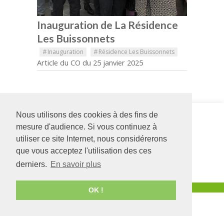
Inauguration de La Résidence
Les Buissonnets
#
Inauguration
#
Résidence Les Buissonnets
Article du CO du 25 janvier 2025
Nous utilisons des cookies à des fins de
Siège social
Foyer La
126 rue Saint Léonard
Maison de
mesure d'audience. Si vous continuez à
-
BP 71857
Belle-Beille
utiliser ce site Internet, nous considérerons
49018
Angers
CEDEX
2, place du
que vous acceptez l'utilisation des ces
01
chanoine Ballu
02 41 68 98 50
49000
ANGERS
derniers.
En savoir plus
www.adapei49.asso.fr
02 41 73 11 66
Création :
Agence de communication Angers
OK !