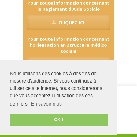
Pour toute information concernant
le Reglement d'Aide Sociale
CLIQUEZ ICI
Pour toute information concernant
l'orientation en structure médico
sociale
CLIQUEZ ICI
Nous utilisons des cookies à des fins de
mesure d'audience. Si vous continuez à
utiliser ce site Internet, nous considérerons
Siège social
Foyer La
que vous acceptez l'utilisation des ces
126 rue Saint Léonard
Maison de
derniers.
En savoir plus
-
BP 71857
Belle-Beille
49018
Angers
CEDEX
2, place du
01
chanoine Ballu
OK !
02 41 68 98 50
49000
ANGERS
www.adapei49.asso.fr
02 41 73 11 66